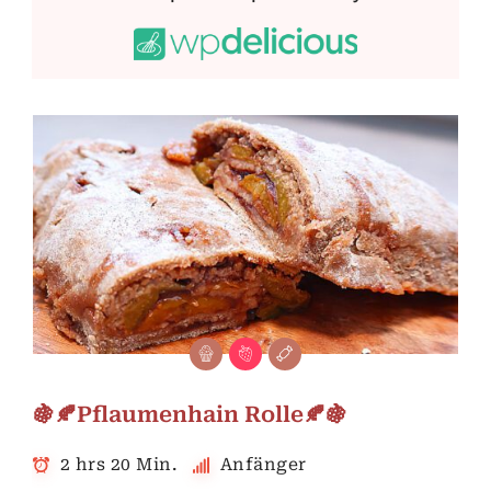
🍇🍂Pflaumenhain Rolle🍂🍇
2 hrs 20 Min.
Anfänger