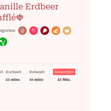
anille Erdbeer
fflé🍓
egorien:
it
Kochzeit
Ruhezeit
Gesamtzeit
23 mins
10 mins
43 Min.