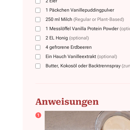
2
Eier
1
Päckchen
Vanillepuddingpulver
250
ml
Milch
(Regular or Plant-Based)
1
Messlöffel
Vanilla Protein Powder
(opti
2
EL
Honig
(optional)
4
gefrorene
Erdbeeren
Ein Hauch Vanilleextrakt
(optional)
Butter, Kokosöl oder Backtrennspray
(zu
Anweisungen