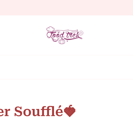
er Soufflé🍓