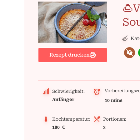
🍮V
Sou
Kat
Rezept drucken
Vorbereitungsze
Schwierigkeit:
Anfänger
10 mins
Kochtemperatur:
Portionen:
180 C
3